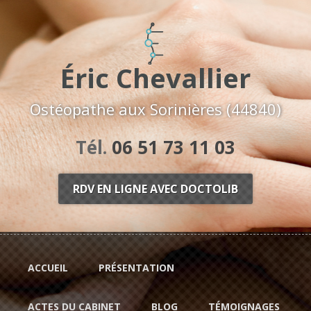
Aller au contenu principal
Éric Chevallier
Ostéopathe aux Sorinières (44840)
Tél.
06 51 73 11 03
RDV EN LIGNE AVEC DOCTOLIB
ACCUEIL
PRÉSENTATION
ACTES DU CABINET
BLOG
TÉMOIGNAGES