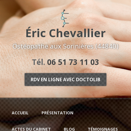
Aller au contenu principal
Éric Chevallier
Ostéopathe aux Sorinières (44840)
Tél.
06 51 73 11 03
RDV EN LIGNE AVEC DOCTOLIB
ACCUEIL
PRÉSENTATION
ACTES DU CABINET
BLOG
TÉMOIGNAGES